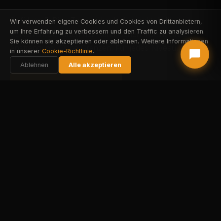
Geführte E-Bike-Touren durch die spektakulärsten
Wir verwenden eigene Cookies und Cookies von Drittanbietern,
um Ihre Erfahrung zu verbessern und den Traffic zu analysieren.
Vulkanlandschaften der Kanarischen Inseln. Ohne
Sie können sie akzeptieren oder ablehnen. Weitere Informationen
Anstrengung. Ohne Grenzen. Für jedes Niveau.
in unserer
Cookie-Richtlinie
.
Ablehnen
Alle akzeptieren
FAREHARBOR BUCHEN
STRIPE BUCHEN
Alle Touren ansehen
DIE TOUREN
SECHS ABENTEUER.
EINE VULKANINSEL.