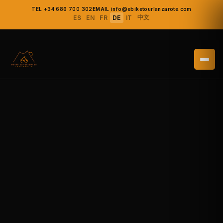
TEL +34 686 700 302
EMAIL info@ebiketourlanzarote.com
中文
ES
EN
FR
DE
IT