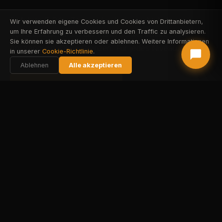
Geführte E-Bike-Touren durch die spektakulärsten
Wir verwenden eigene Cookies und Cookies von Drittanbietern,
um Ihre Erfahrung zu verbessern und den Traffic zu analysieren.
Vulkanlandschaften der Kanarischen Inseln. Ohne
Sie können sie akzeptieren oder ablehnen. Weitere Informationen
Anstrengung. Ohne Grenzen. Für jedes Niveau.
in unserer
Cookie-Richtlinie
.
Ablehnen
Alle akzeptieren
FAREHARBOR BUCHEN
STRIPE BUCHEN
Alle Touren ansehen
DIE TOUREN
SECHS ABENTEUER.
EINE VULKANINSEL.