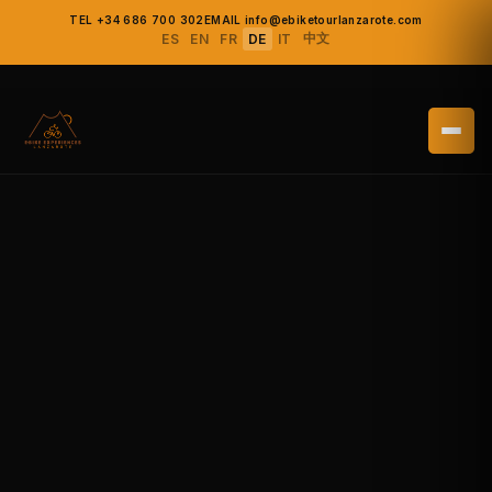
TEL +34 686 700 302
EMAIL info@ebiketourlanzarote.com
中文
ES
EN
FR
DE
IT