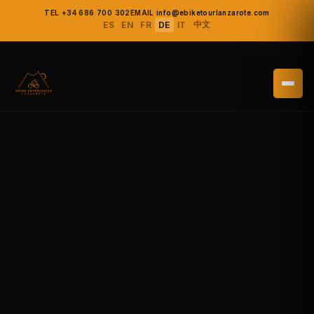
TEL +34 686 700 302
EMAIL info@ebiketourlanzarote.com
中文
ES
EN
FR
DE
IT