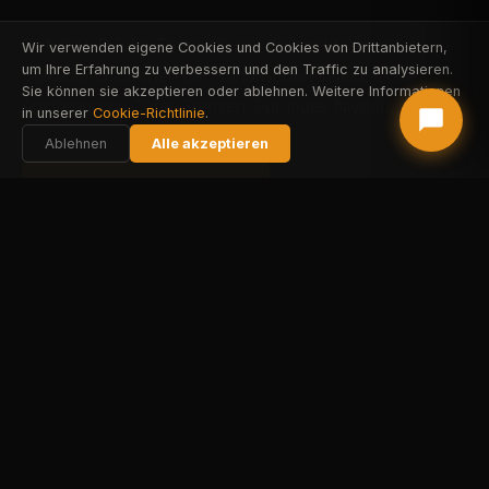
Geführte E-Bike-Touren durch die spektakulärsten
Wir verwenden eigene Cookies und Cookies von Drittanbietern,
um Ihre Erfahrung zu verbessern und den Traffic zu analysieren.
Vulkanlandschaften der Kanarischen Inseln. Ohne
Sie können sie akzeptieren oder ablehnen. Weitere Informationen
Anstrengung. Ohne Grenzen. Für jedes Niveau.
in unserer
Cookie-Richtlinie
.
Ablehnen
Alle akzeptieren
FAREHARBOR BUCHEN
STRIPE BUCHEN
Alle Touren ansehen
DIE TOUREN
SECHS ABENTEUER.
EINE VULKANINSEL.