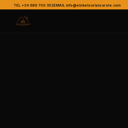
TEL +34 686 700 302
EMAIL info@ebiketourlanzarote.com