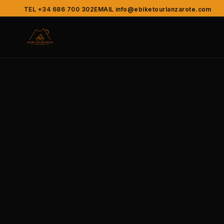
TEL +34 686 700 302
EMAIL info@ebiketourlanzarote.com