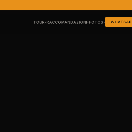
WHATSAP
TOUR
RACCOMANDAZIONI
FOTOS
▾
▾
▾